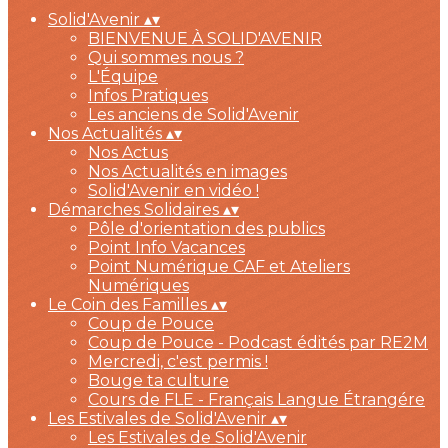
Solid'Avenir
▴
▾
BIENVENUE À SOLID'AVENIR
Qui sommes nous ?
L'Équipe
Infos Pratiques
Les anciens de Solid'Avenir
Nos Actualités
▴
▾
Nos Actus
Nos Actualités en images
Solid'Avenir en vidéo !
Démarches Solidaires
▴
▾
Pôle d'orientation des publics
Point Info Vacances
Point Numérique CAF et Ateliers
Numériques
Le Coin des Familles
▴
▾
Coup de Pouce
Coup de Pouce - Podcast édités par RE2M
Mercredi, c'est permis !
Bouge ta culture
Cours de FLE - Français Langue Étrangére
Les Estivales de Solid'Avenir
▴
▾
Les Estivales de Solid'Avenir