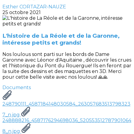
Esther CORTAZAR-NAUZE
25 octobre 2021
L'histoire de La Réole et de la Garonne,
intéresse petits et grands!
Nos loulous sont parti sur les bords de Dame
Garonne avec Léonor d'Aquitaine , découvrir les crues
et l'historique du Pont du Rouergue! Ils en feront par
la suite des dessins et des maquettes en 3D. Merci
pour cette belle visite avec nos loulous! 🙏🙏
Documents
248790111_4587184148030584_263057683513798323
7_n.jpg
248888216_4587176294698036_520553512787901064
8_n.jpg