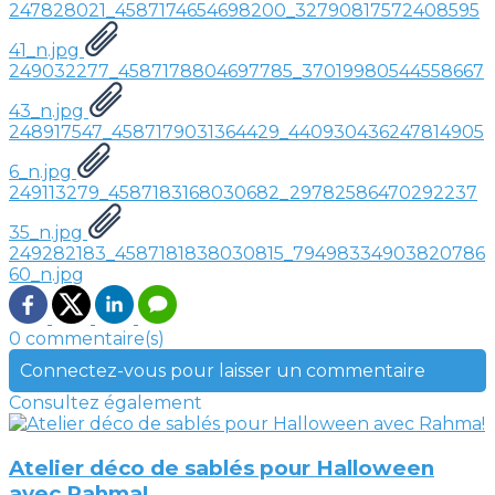
247828021_4587174654698200_32790817572408595
41_n.jpg
249032277_4587178804697785_37019980544558667
43_n.jpg
248917547_4587179031364429_440930436247814905
6_n.jpg
249113279_4587183168030682_29782586470292237
35_n.jpg
249282183_4587181838030815_79498334903820786
60_n.jpg
0 commentaire(s)
Connectez-vous pour laisser un commentaire
Consultez également
Atelier déco de sablés pour Halloween
avec Rahma!