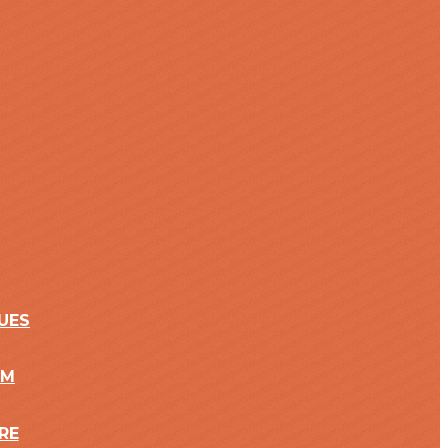
UES
2M
RE