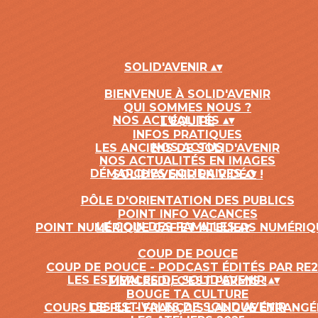
SOLID'AVENIR
▴
▾
BIENVENUE À SOLID'AVENIR
QUI SOMMES NOUS ?
NOS ACTUALITÉS
▴
▾
L'ÉQUIPE
INFOS PRATIQUES
NOS ACTUS
LES ANCIENS DE SOLID'AVENIR
NOS ACTUALITÉS EN IMAGES
DÉMARCHES SOLIDAIRES
▴
▾
SOLID'AVENIR EN VIDÉO !
PÔLE D'ORIENTATION DES PUBLICS
POINT INFO VACANCES
LE COIN DES FAMILLES
▴
▾
POINT NUMÉRIQUE CAF ET ATELIERS NUMÉRIQ
COUP DE POUCE
COUP DE POUCE - PODCAST ÉDITÉS PAR RE
LES ESTIVALES DE SOLID'AVENIR
▴
▾
MERCREDI, C'EST PERMIS !
BOUGE TA CULTURE
LES ESTIVALES DE SOLID'AVENIR
COURS DE FLE - FRANÇAIS LANGUE ÉTRANGÉ