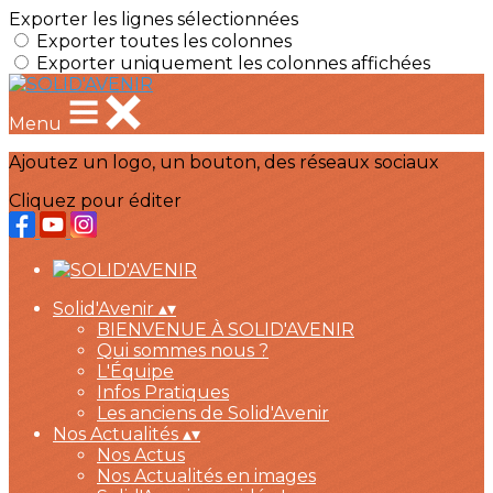
Exporter les lignes sélectionnées
Exporter toutes les colonnes
Exporter uniquement les colonnes affichées
Menu
Ajoutez un logo, un bouton, des réseaux sociaux
Cliquez pour éditer
Solid'Avenir
▴
▾
BIENVENUE À SOLID'AVENIR
Qui sommes nous ?
L'Équipe
Infos Pratiques
Les anciens de Solid'Avenir
Nos Actualités
▴
▾
Nos Actus
Nos Actualités en images