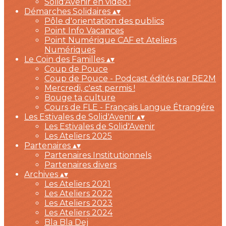
Solid'Avenir en vidéo !
Démarches Solidaires
▴
▾
Pôle d'orientation des publics
Point Info Vacances
Point Numérique CAF et Ateliers
Numériques
Le Coin des Familles
▴
▾
Coup de Pouce
Coup de Pouce - Podcast édités par RE2M
Mercredi, c'est permis !
Bouge ta culture
Cours de FLE - Français Langue Étrangére
Les Estivales de Solid'Avenir
▴
▾
Les Estivales de Solid'Avenir
Les Ateliers 2025
Partenaires
▴
▾
Partenaires Institutionnels
Partenaires divers
Archives
▴
▾
Les Ateliers 2021
Les Ateliers 2022
Les Ateliers 2023
Les Ateliers 2024
Bla Bla Dej