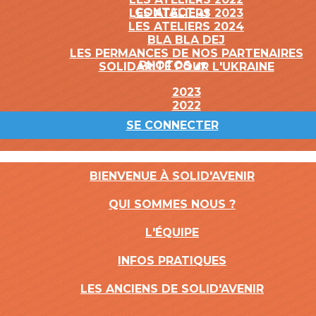
CONTACT
▴
▾
LES ATELIERS 2023
LES ATELIERS 2024
BLA BLA DEJ
LES PERMANCES DE NOS PARTENAIRES
PHOTOS
▴
▾
SOLIDARITÉ POUR L'UKRAINE
2023
2022
SE CONNECTER
BIENVENUE À SOLID'AVENIR
QUI SOMMES NOUS ?
L'ÉQUIPE
INFOS PRATIQUES
LES ANCIENS DE SOLID'AVENIR