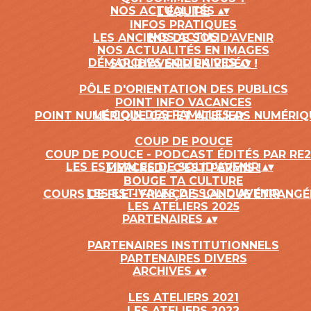
NOS ACTUALITÉS
▴
▾
L'ÉQUIPE
INFOS PRATIQUES
NOS ACTUS
LES ANCIENS DE SOLID'AVENIR
NOS ACTUALITÉS EN IMAGES
DÉMARCHES SOLIDAIRES
▴
▾
SOLID'AVENIR EN VIDÉO !
PÔLE D'ORIENTATION DES PUBLICS
POINT INFO VACANCES
LE COIN DES FAMILLES
▴
▾
POINT NUMÉRIQUE CAF ET ATELIERS NUMÉRIQ
COUP DE POUCE
COUP DE POUCE - PODCAST ÉDITÉS PAR RE
LES ESTIVALES DE SOLID'AVENIR
▴
▾
MERCREDI, C'EST PERMIS !
BOUGE TA CULTURE
LES ESTIVALES DE SOLID'AVENIR
COURS DE FLE - FRANÇAIS LANGUE ÉTRANGÉ
LES ATELIERS 2025
PARTENAIRES
▴
▾
PARTENAIRES INSTITUTIONNELS
PARTENAIRES DIVERS
ARCHIVES
▴
▾
LES ATELIERS 2021
LES ATELIERS 2022