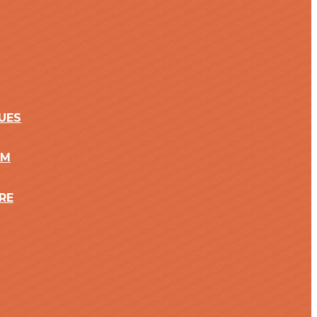
UES
2M
RE