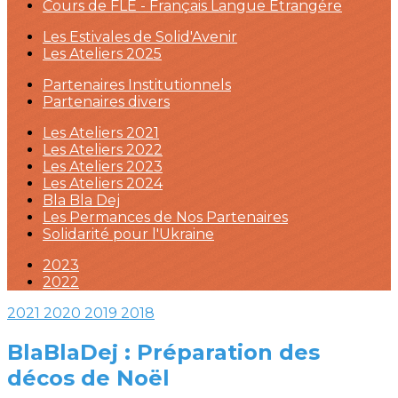
Cours de FLE - Français Langue Étrangére
Les Estivales de Solid'Avenir
Les Ateliers 2025
Partenaires Institutionnels
Partenaires divers
Les Ateliers 2021
Les Ateliers 2022
Les Ateliers 2023
Les Ateliers 2024
Bla Bla Dej
Les Permances de Nos Partenaires
Solidarité pour l'Ukraine
2023
2022
2021
2020
2019
2018
BlaBlaDej : Préparation des
décos de Noël