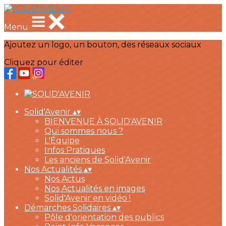
Menu
Ajoutez un logo, un bouton, des réseaux sociaux
Cliquez pour éditer
Solid'Avenir
▴
▾
BIENVENUE À SOLID'AVENIR
Qui sommes nous ?
L'Équipe
Infos Pratiques
Les anciens de Solid'Avenir
Nos Actualités
▴
▾
Nos Actus
Nos Actualités en images
Solid'Avenir en vidéo !
Démarches Solidaires
▴
▾
Pôle d'orientation des publics