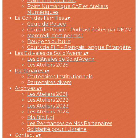
Point Info Vacances
Point Numérique CAF et Ateliers
Numériques
Le Coin des Familles
▴
▾
Coup de Pouce
Coup de Pouce - Podcast édités par RE2M
Mercredi, c'est permis !
Bouge ta culture
Cours de FLE - Français Langue Étrangére
Les Estivales de Solid'Avenir
▴
▾
Les Estivales de Solid'Avenir
Les Ateliers 2025
Partenaires
▴
▾
Partenaires Institutionnels
Partenaires divers
Archives
▴
▾
Les Ateliers 2021
Les Ateliers 2022
Les Ateliers 2023
Les Ateliers 2024
Bla Bla Dej
Les Permances de Nos Partenaires
Solidarité pour l'Ukraine
Contact
▴
▾