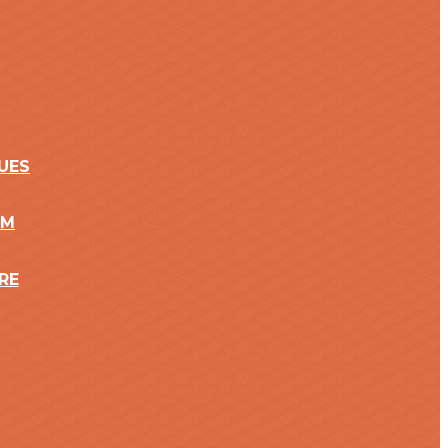
UES
2M
RE