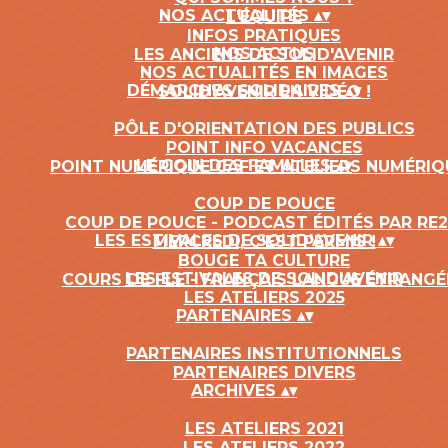
NOS ACTUALITÉS
▴
▾
L'ÉQUIPE
INFOS PRATIQUES
NOS ACTUS
LES ANCIENS DE SOLID'AVENIR
NOS ACTUALITÉS EN IMAGES
DÉMARCHES SOLIDAIRES
▴
▾
SOLID'AVENIR EN VIDÉO !
PÔLE D'ORIENTATION DES PUBLICS
POINT INFO VACANCES
LE COIN DES FAMILLES
▴
▾
POINT NUMÉRIQUE CAF ET ATELIERS NUMÉRIQ
COUP DE POUCE
COUP DE POUCE - PODCAST ÉDITÉS PAR RE
LES ESTIVALES DE SOLID'AVENIR
▴
▾
MERCREDI, C'EST PERMIS !
BOUGE TA CULTURE
LES ESTIVALES DE SOLID'AVENIR
COURS DE FLE - FRANÇAIS LANGUE ÉTRANGÉ
LES ATELIERS 2025
PARTENAIRES
▴
▾
PARTENAIRES INSTITUTIONNELS
PARTENAIRES DIVERS
ARCHIVES
▴
▾
LES ATELIERS 2021
LES ATELIERS 2022